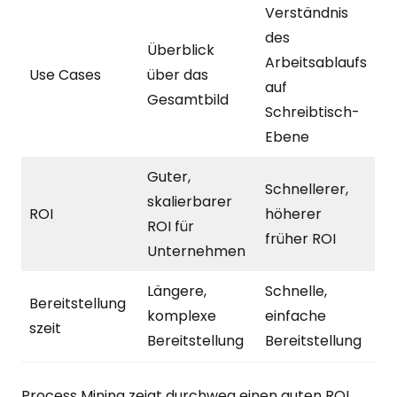
Verständnis
des
Überblick
Arbeitsablaufs
Use Cases
über das
auf
Gesamtbild
Schreibtisch-
Ebene
Guter,
Schnellerer,
skalierbarer
ROI
höherer
ROI für
früher ROI
Unternehmen
Längere,
Schnelle,
Bereitstellung
komplexe
einfache
szeit
Bereitstellung
Bereitstellung
Process Mining zeigt durchweg einen guten ROI.